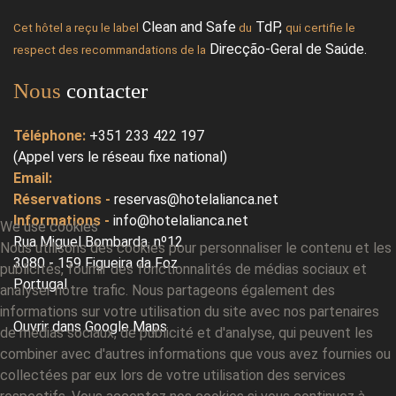
Clean and Safe
TdP
,
Cet hôtel a reçu le label
du
qui certifie le
Direcção-Geral de Saúde.
respect des recommandations de la
Nous
contacter
Téléphone:
+351 233 422 197
(Appel vers le réseau fixe national)
Email:
Réservations
-
reservas@hotelalianca.net
Informations
-
info@hotelalianca.net
We use cookies
Rua Miguel Bombarda, nº12
Nous utilisons des cookies pour personnaliser le contenu et les
3080 - 159 Figueira da Foz
publicités, fournir des fonctionnalités de médias sociaux et
Portugal
analyser notre trafic. Nous partageons également des
informations sur votre utilisation du site avec nos partenaires
Ouvrir dans Google Maps
de médias sociaux, de publicité et d'analyse, qui peuvent les
combiner avec d'autres informations que vous avez fournies ou
collectées par eux lors de votre utilisation des services