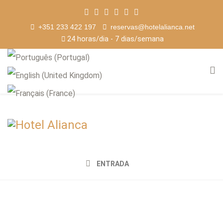
+351 233 422 197
reservas@hotelalianca.net
24 horas/dia - 7 dias/semana
ENTRADA