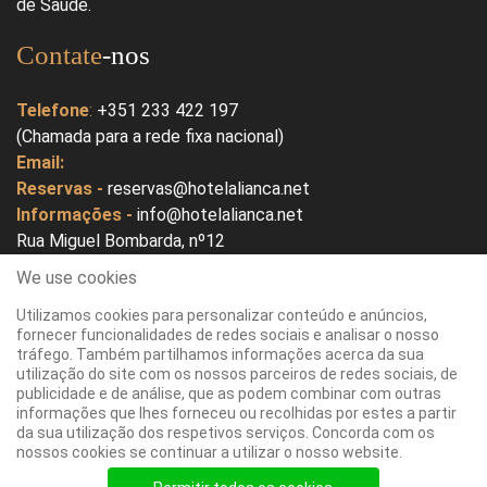
de Saúde.
Contate
-nos
Telefone
:
+351 233 422 197
(Chamada para a rede fixa nacional)
Email:
Reservas -
reservas@hotelalianca.net
Informações -
info@hotelalianca.net
Rua Miguel Bombarda, nº12
3080 - 159 Figueira da Foz
We use cookies
Portugal
Utilizamos cookies para personalizar conteúdo e anúncios,
fornecer funcionalidades de redes sociais e analisar o nosso
Abrir no Google Maps
tráfego. Também partilhamos informações acerca da sua
utilização do site com os nossos parceiros de redes sociais, de
publicidade e de análise, que as podem combinar com outras
informações que lhes forneceu ou recolhidas por estes a partir
da sua utilização dos respetivos serviços. Concorda com os
nossos cookies se continuar a utilizar o nosso website.