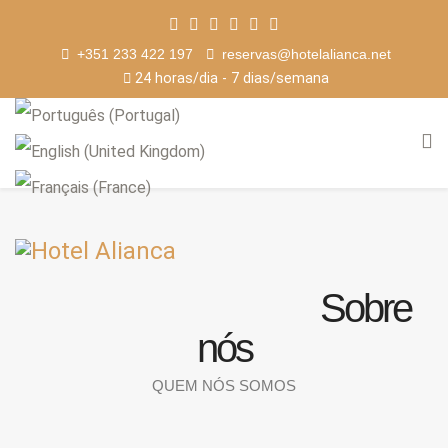
+351 233 422 197
reservas@hotelalianca.net
24 horas/dia - 7 dias/semana
Sobre
nós
QUEM NÓS SOMOS